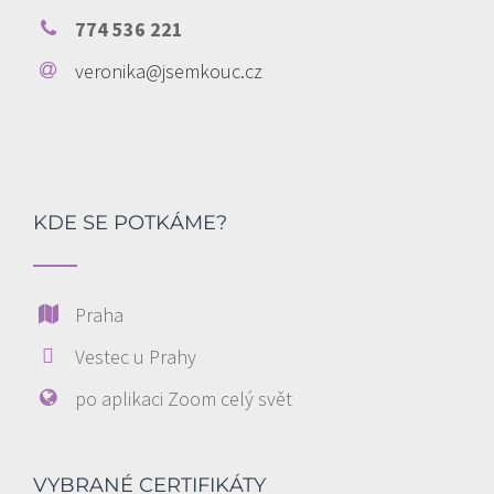
774 536 221
veronika@jsemkouc.cz
KDE SE POTKÁME?
Praha
Vestec u Prahy
po aplikaci Zoom celý svět
VYBRANÉ CERTIFIKÁTY